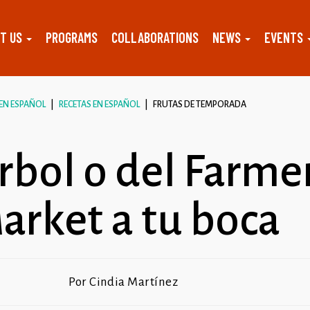
T US
PROGRAMS
COLLABORATIONS
NEWS
EVENTS
 EN ESPAÑOL
RECETAS EN ESPAÑOL
FRUTAS DE TEMPORADA
́rbol o del Farme
arket a tu boca
Por Cindia Martínez