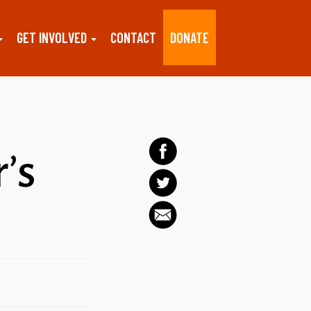
GET INVOLVED
CONTACT
DONATE
r’s