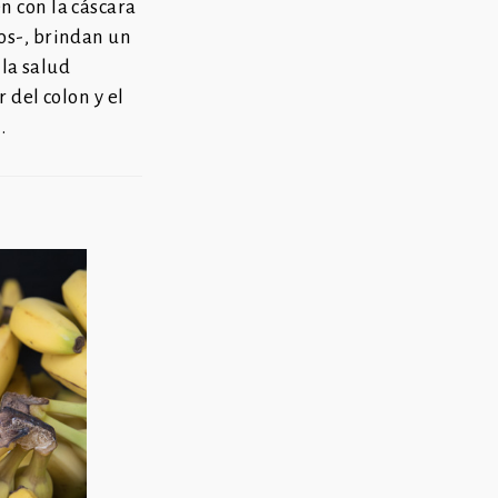
 con la cáscara
os-, brindan un
 la salud
r del colon y el
.