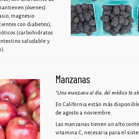
mantienen jóvenes).
tasio, magnesio
cientes con diabetes),
ióticos (carbohidratos
ntestino saludable y
n).
Manzanas
“Una manzana al día, del médico te ah
En California están más disponib
de agosto a noviembre.
Las manzanas tienen un alto cont
vitamina C, necesaria para el sist