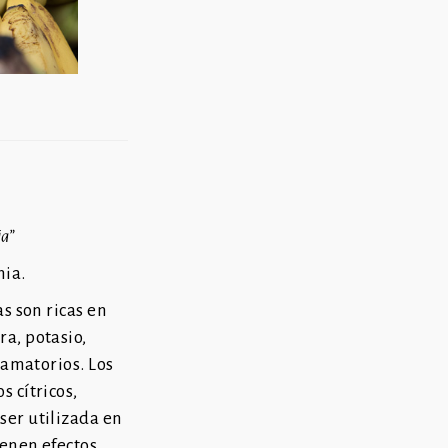
ja”
nia.
as son ricas en
ra, potasio,
flamatorios. Los
 cítricos,
ser utilizada en
ienen efectos