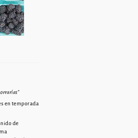
orrarías”
les en temporada
enido de
ema